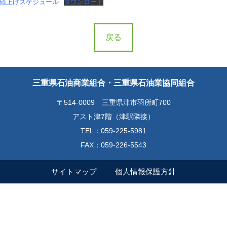
の値上げスケジュール
ダウンロード
戻る
三重県石油商業組合・三重県石油業協同組合
〒514-0009 三重県津市羽所町700
アスト津7階（津駅隣接）
TEL：059-225-5981
FAX：059-226-5543
サイトマップ
個人情報保護方針