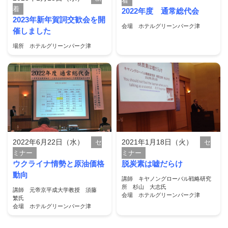
着
着
2022年度 通常総代会
2023年新年賀詞交歓会を開
会場 ホテルグリーンパーク津
催しました
場所 ホテルグリーンパーク津
2022年6月22日（水）
2021年1月18日（火）
セ
セ
ミナー
ミナー
ウクライナ情勢と原油価格
脱炭素は嘘だらけ
動向
講師 キヤノングローバル戦略研究
所 杉山 大志氏
講師 元帝京平成大学教授 須藤
会場 ホテルグリーンパーク津
繁氏
会場 ホテルグリーンパーク津